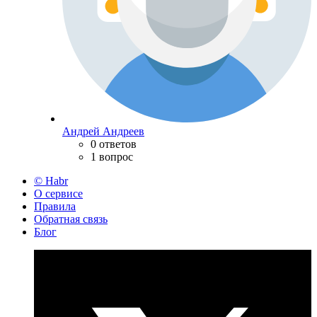
Андрей Андреев
0 ответов
1 вопрос
© Habr
О сервисе
Правила
Обратная связь
Блог