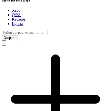
другие проекты хабра
Хабр
Q&A
Карьера
Курсы
Закрыть