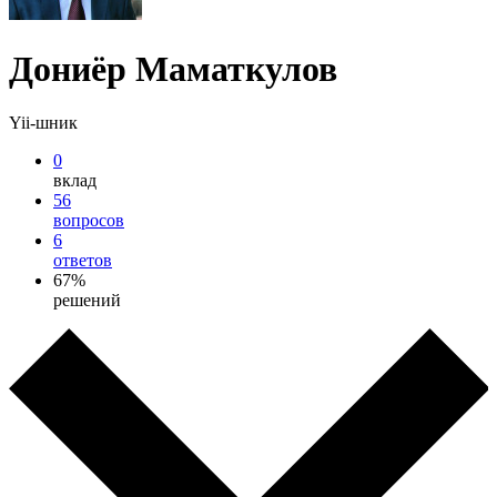
Дониёр Маматкулов
Yii-шник
0
вклад
56
вопросов
6
ответов
67%
решений