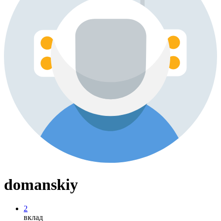
domanskiy
2
вклад