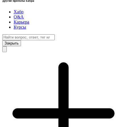
другие проекты хабра
Хабр
Q&A
Карьера
Курсы
Закрыть