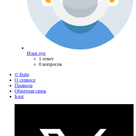
Илья лук
1 ответ
0 вопросов
© Habr
О сервисе
Правила
Обратная связь
Блог