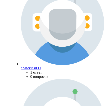
ahawkins099
1 ответ
0 вопросов