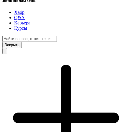
другие проекты хабра
Хабр
Q&A
Карьера
Курсы
Закрыть