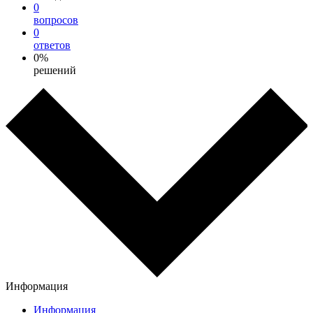
0
вопросов
0
ответов
0%
решений
Информация
Информация