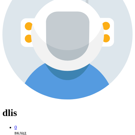
dlis
0
вклад