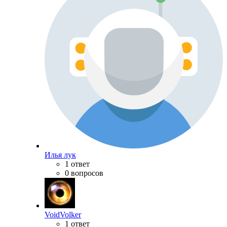
Илья лук
1 ответ
0 вопросов
VoidVolker
1 ответ