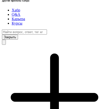
другие проекты хабра
Хабр
Q&A
Карьера
Курсы
Закрыть