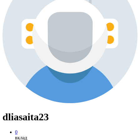
dliasaita23
0
вклад