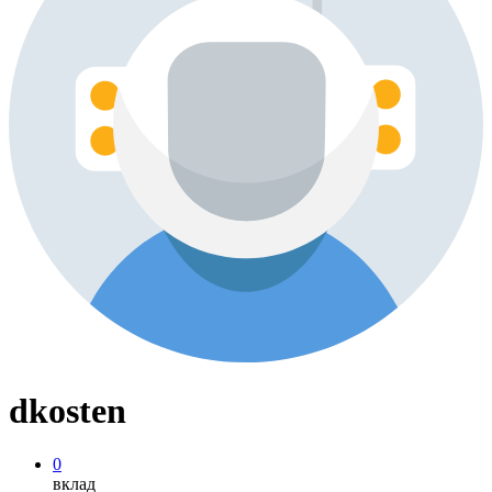
dkosten
0
вклад