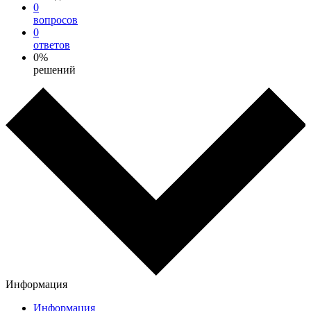
0
вопросов
0
ответов
0%
решений
Информация
Информация