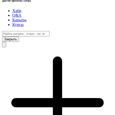
другие проекты хабра
Хабр
Q&A
Карьера
Курсы
Закрыть