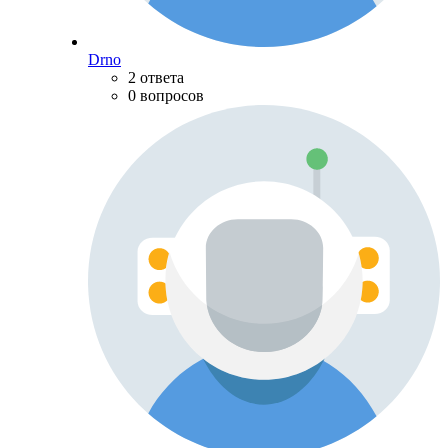
Drno
2 ответа
0 вопросов