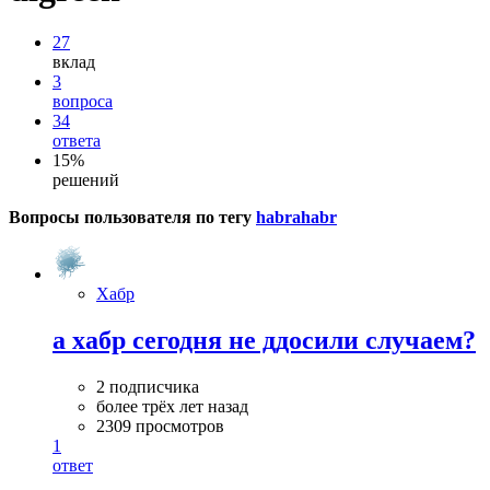
27
вклад
3
вопроса
34
ответа
15%
решений
Вопросы пользователя по тегу
habrahabr
Хабр
а хабр сегодня не ддосили случаем?
2 подписчика
более трёх лет назад
2309 просмотров
1
ответ