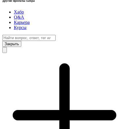
другие проекты хабра
Хабр
Q&A
Карьера
Курсы
Закрыть