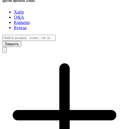
другие проекты хабра
Хабр
Q&A
Карьера
Курсы
Закрыть