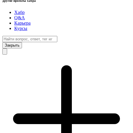
другие проекты хабра
Хабр
Q&A
Карьера
Курсы
Закрыть