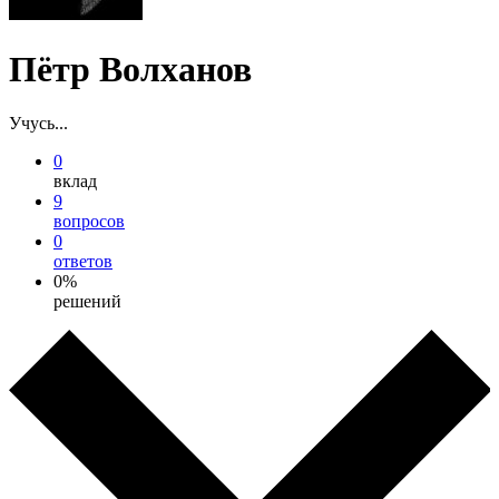
Пётр Волханов
Учусь...
0
вклад
9
вопросов
0
ответов
0%
решений