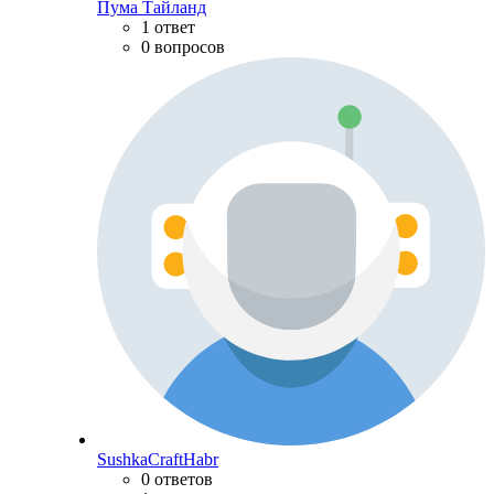
Пума Тайланд
1 ответ
0 вопросов
SushkaCraftHabr
0 ответов