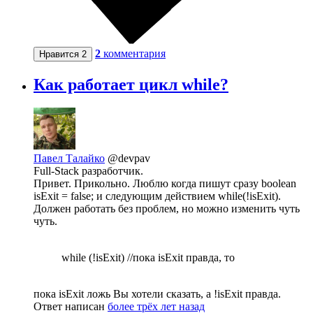
2
комментария
Нравится
2
Как работает цикл while?
Павел Талайко
@devpav
Full-Stack разработчик.
Привет. Прикольно. Люблю когда пишут сразу boolean
isExit = false; и следующим действием while(!isExit).
Должен работать без проблем, но можно изменить чуть
чуть.
while (!isExit) //пока isExit правда, то
пока isExit ложь Вы хотели сказать, а !isExit правда.
Ответ написан
более трёх лет назад