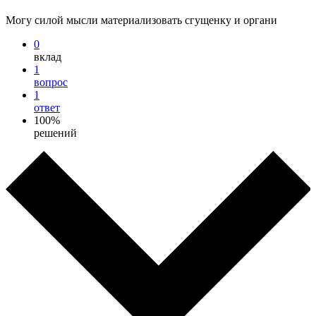
Могу силой мысли материализовать сгущенку и органи
0
вклад
1
вопрос
1
ответ
100%
решений