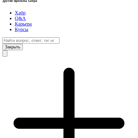
другие проекты хабра
Хабр
Q&A
Карьера
Курсы
Закрыть