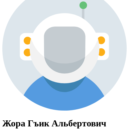
Жора Гъик Альбертович