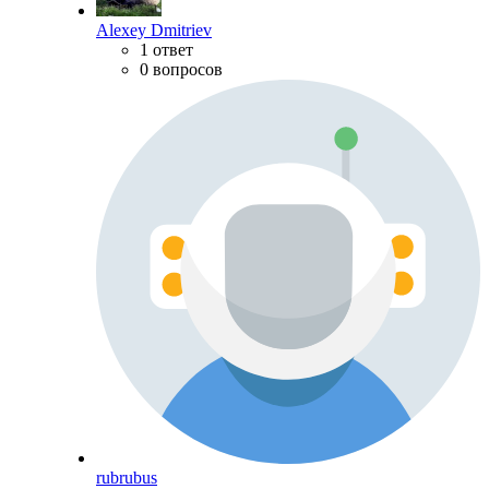
Alexey Dmitriev
1 ответ
0 вопросов
rubrubus