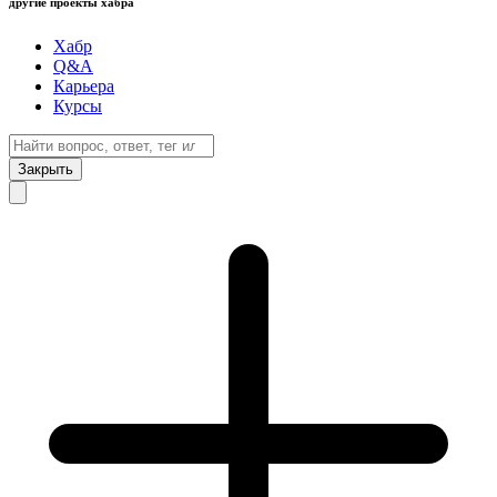
другие проекты хабра
Хабр
Q&A
Карьера
Курсы
Закрыть