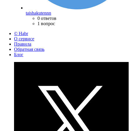
taishakutennn
0 ответов
1 вопрос
© Habr
О сервисе
Правила
Обратная связь
Блог