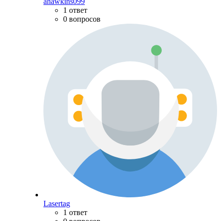
ahawkins099
1 ответ
0 вопросов
Lasertag
1 ответ