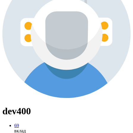
dev400
69
вклад