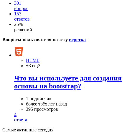
301
вопрос
157
ответов
25%
решений
Вопросы пользователя по тегу
верстка
HTML
+3 ещё
Что вы используете для создания
основы на bootstrap?
1 подписчик
более трёх лет назад
395 просмотров
4
ответа
Самые активные сегодня