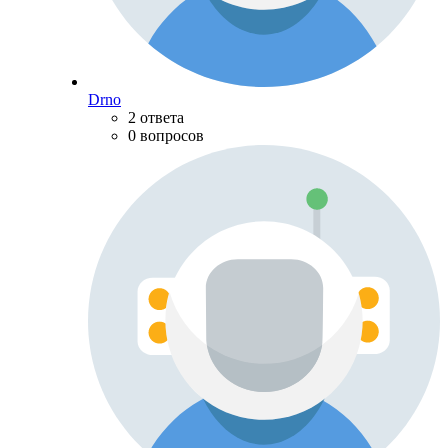
Drno
2 ответа
0 вопросов