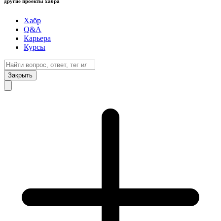
другие проекты хабра
Хабр
Q&A
Карьера
Курсы
Закрыть