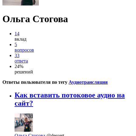
Ольга Стогова
14
вклад
5
вопросов
33
ответа
24%
решений
Ответы пользователя по тегу
Аудиотрансляция
Как вставить потоковое аудио на
сайт?
Ольга Стогова
@dessert