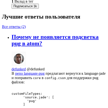
1
Вклад в тег
Подписаться
1k
Лучшие ответы
пользователя
Все ответы (2)
Почему не появляется подсветка
pug в atom?
defunked
@defunked
В
репо language-pug
предлагают вернутся к language-jade
и поправить
в
для поддержки pug
core
config.cson
файлов:
customFileTypes:

      'source.jade': [

        'pug'

      ]