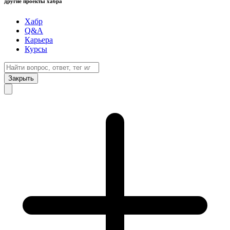
другие проекты хабра
Хабр
Q&A
Карьера
Курсы
Закрыть