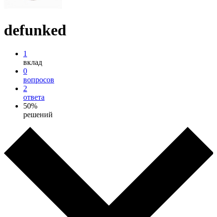
defunked
1
вклад
0
вопросов
2
ответа
50%
решений