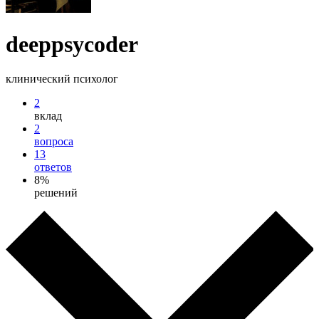
deeppsycoder
клинический психолог
2
вклад
2
вопроса
13
ответов
8%
решений