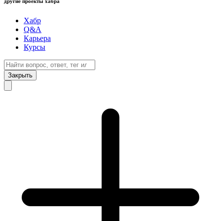
другие проекты хабра
Хабр
Q&A
Карьера
Курсы
Закрыть