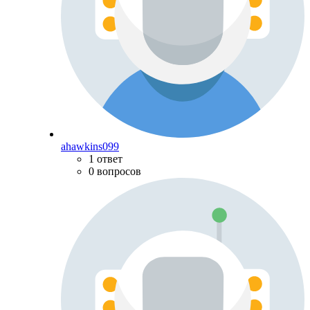
ahawkins099
1 ответ
0 вопросов