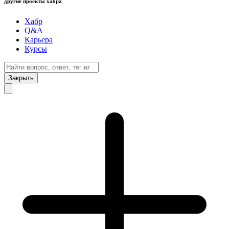
другие проекты хабра
Хабр
Q&A
Карьера
Курсы
Закрыть