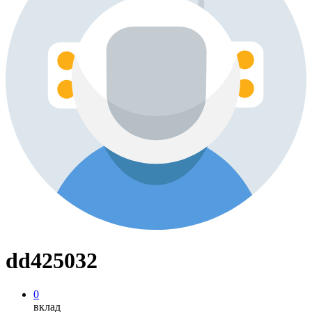
dd425032
0
вклад