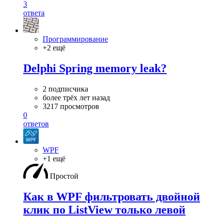
3
ответа
Программирование
+2 ещё
Delphi Spring memory leak?
2 подписчика
более трёх лет назад
3217 просмотров
0
ответов
WPF
+1 ещё
Простой
Как в WPF фильтровать двойной
клик по ListView только левой