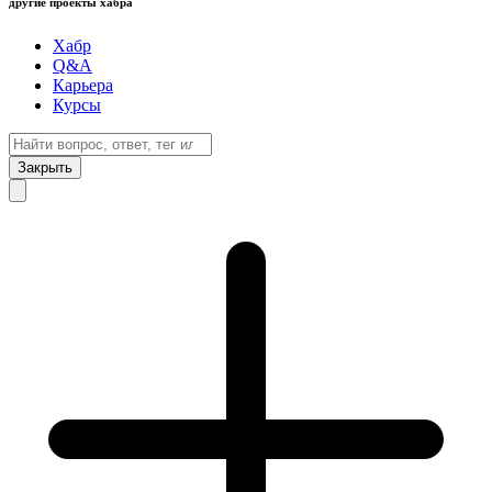
другие проекты хабра
Хабр
Q&A
Карьера
Курсы
Закрыть