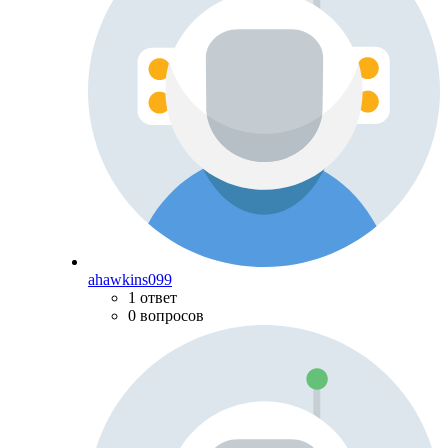
ahawkins099
1 ответ
0 вопросов