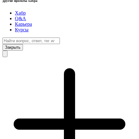
другие проекты хабра
Хабр
Q&A
Карьера
Курсы
Закрыть