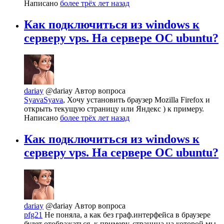
Написано
более трёх лет назад
Как подключиться из windows к
серверу vps. На сервере ОС ubuntu?
dariay
@dariay
Автор вопроса
SyavaSyava
, Хочу установить браузер Mozilla Firefox и
открыть текущую страницу или Яндекс ) к примеру.
Написано
более трёх лет назад
Как подключиться из windows к
серверу vps. На сервере ОС ubuntu?
dariay
@dariay
Автор вопроса
pfg21
Не поняла, а как без граф.интерфейса в браузере
будет отображаться, к примеру, страница на которой мы