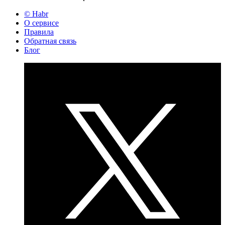
© Habr
О сервисе
Правила
Обратная связь
Блог