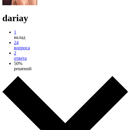
dariay
1
вклад
24
вопроса
2
ответа
50%
решений