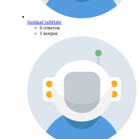
SushkaCraftHabr
0 ответов
1 вопрос