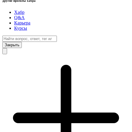
другие проекты хабра
Хабр
Q&A
Карьера
Курсы
Закрыть