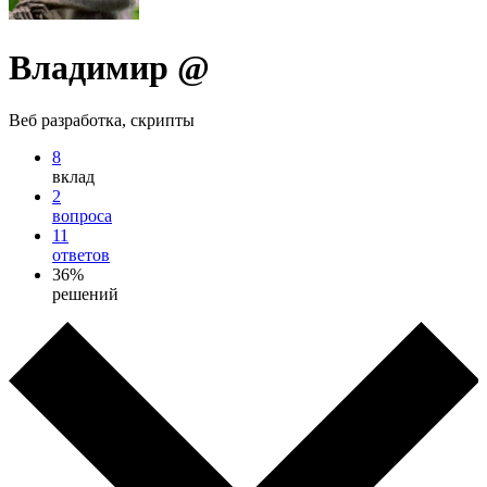
Владимир @
Веб разработка, скрипты
8
вклад
2
вопроса
11
ответов
36%
решений