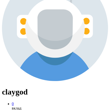
claygod
0
вклад