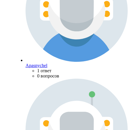
Apasnychel
1 ответ
0 вопросов