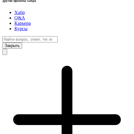
другие проекты хабра
Хабр
Q&A
Карьера
Курсы
Закрыть