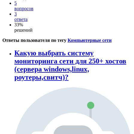
5
вопросов
3
ответа
33%
решений
Ответы пользователя по тегу
Компьютерные сети
Какую выбрать систему
мониторинга сети для 250+ хостов
(сервера windows,linux,
роутеры,cвитч)?