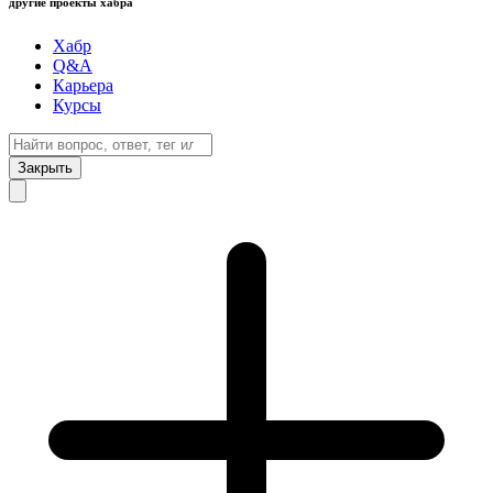
другие проекты хабра
Хабр
Q&A
Карьера
Курсы
Закрыть