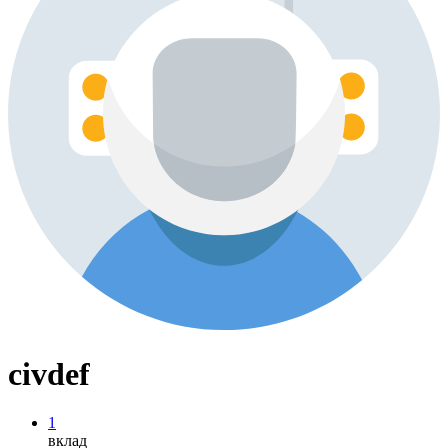
civdef
1
вклад