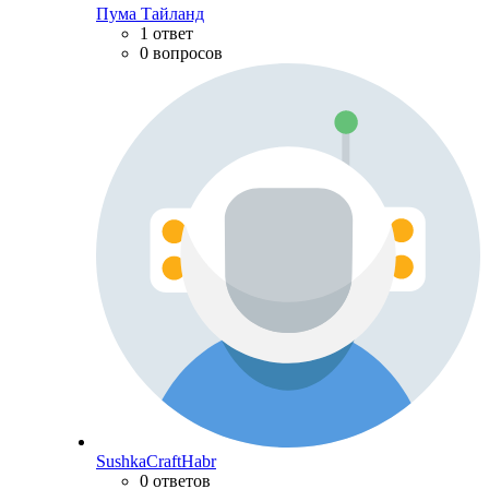
Пума Тайланд
1 ответ
0 вопросов
SushkaCraftHabr
0 ответов