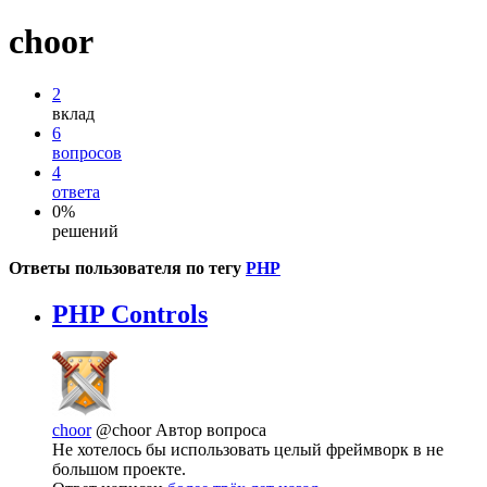
choor
2
вклад
6
вопросов
4
ответа
0%
решений
Ответы пользователя по тегу
PHP
PHP Controls
choor
@choor
Автор вопроса
Не хотелось бы использовать целый фреймворк в не
большом проекте.