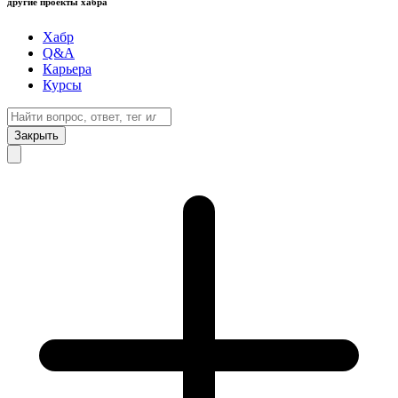
другие проекты хабра
Хабр
Q&A
Карьера
Курсы
Закрыть