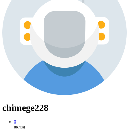
chimege228
0
вклад