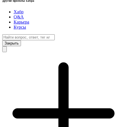
другие проекты хабра
Хабр
Q&A
Карьера
Курсы
Закрыть