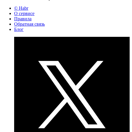
© Habr
О сервисе
Правила
Обратная связь
Блог