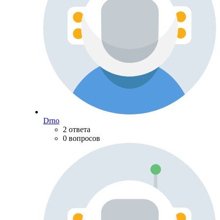
Drno
2 ответа
0 вопросов