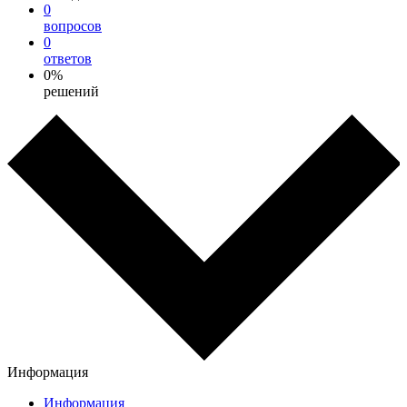
0
вопросов
0
ответов
0%
решений
Информация
Информация