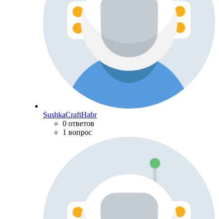
SushkaCraftHabr
0 ответов
1 вопрос