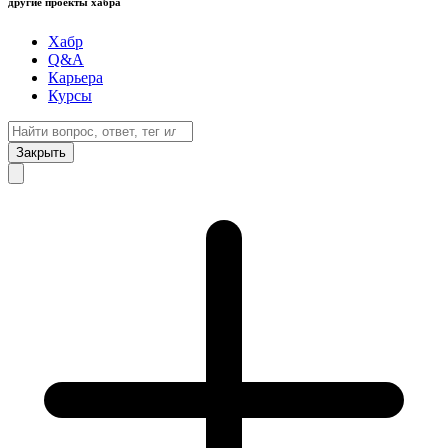
другие проекты хабра
Хабр
Q&A
Карьера
Курсы
Закрыть