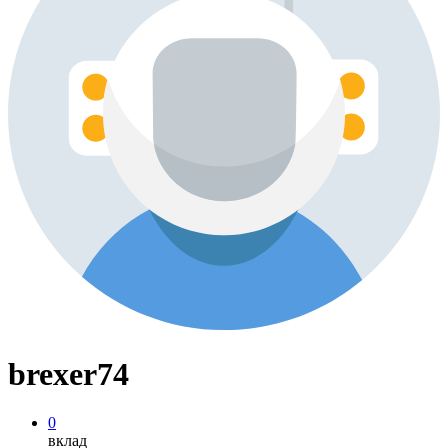
brexer74
0
вклад