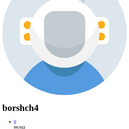
borshch4
0
вклад