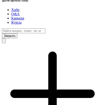
другие проекты хабра
Хабр
Q&A
Карьера
Курсы
Закрыть