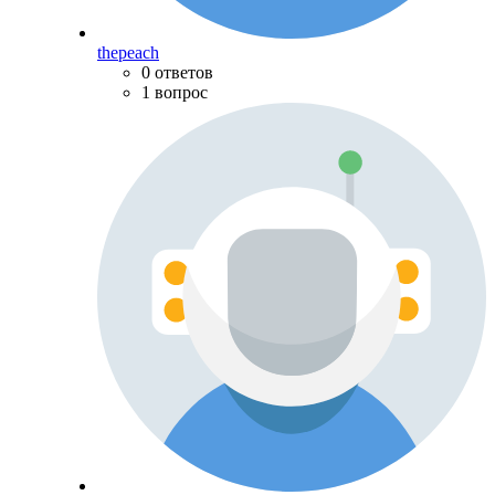
thepeach
0 ответов
1 вопрос