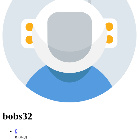
bobs32
0
вклад