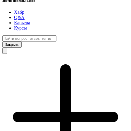
другие проекты хабра
Хабр
Q&A
Карьера
Курсы
Закрыть