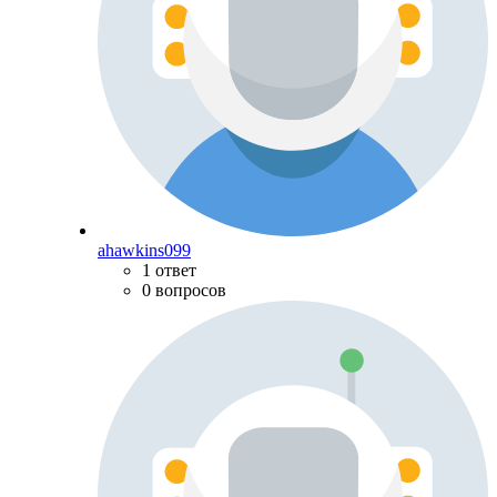
ahawkins099
1 ответ
0 вопросов