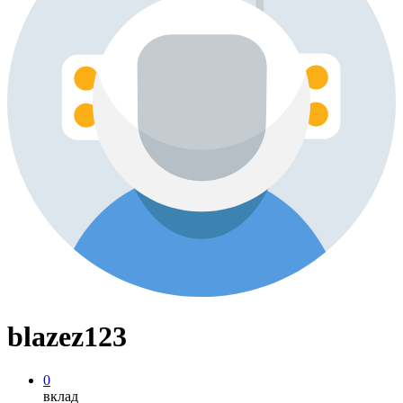
blazez123
0
вклад