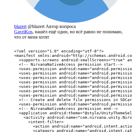
blazert
@blazert
Автор вопроса
GavriKos
, нашёл ещё один, но всё равно не понимаю,
что от меня хотят
<?xml version="1.0" encoding="utf-8"?>

<manifest xmlns:android="http://schemas.android.co
  <supports-screens android:smallScreens="true" an
  <!-- NirvanaNativeAccess permission start-->

  <uses-permission android:name="android.permissio
  <uses-permission android:name="android.permissio
  <uses-permission android:name="android.permissio
  <uses-permission android:name="android.permissio
  <uses-permission android:name="android.permissio
  <uses-permission android:name="android.permissio
  <uses-permission android:name="android.permissio
  <!-- Create and delete file permissions in SDCar
  <uses-permission android:name="android.permissio
  <!-- NirvanaNativeAccess permission end-->

  <application android:theme="@style/UnityThemeSel
    <activity android:name="com.nirvana.unity.Nirv
      <intent-filter>

        <action android:name="android.intent.actio
        <category android:name="android.intent.cat