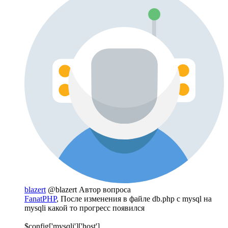
blazert
@blazert
Автор вопроса
FanatPHP
, После изменения в файле db.php c mysql на
mysqli какой то прогресс появился
$config['mysqli']['host'],