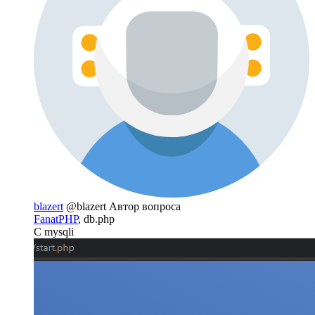
blazert
@blazert
Автор вопроса
FanatPHP
, db.php
С mysqli