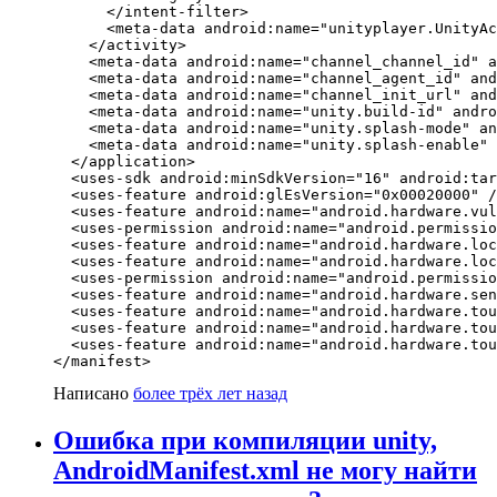
      </intent-filter>

      <meta-data android:name="unityplayer.UnityAc
    </activity>

    <meta-data android:name="channel_channel_id" a
    <meta-data android:name="channel_agent_id" and
    <meta-data android:name="channel_init_url" and
    <meta-data android:name="unity.build-id" andro
    <meta-data android:name="unity.splash-mode" an
    <meta-data android:name="unity.splash-enable" 
  </application>

  <uses-sdk android:minSdkVersion="16" android:tar
  <uses-feature android:glEsVersion="0x00020000" /
  <uses-feature android:name="android.hardware.vul
  <uses-permission android:name="android.permissio
  <uses-feature android:name="android.hardware.loc
  <uses-feature android:name="android.hardware.loc
  <uses-permission android:name="android.permissio
  <uses-feature android:name="android.hardware.sen
  <uses-feature android:name="android.hardware.tou
  <uses-feature android:name="android.hardware.tou
  <uses-feature android:name="android.hardware.tou
</manifest>
Написано
более трёх лет назад
Ошибка при компиляции unity,
AndroidManifest.xml не могу найти