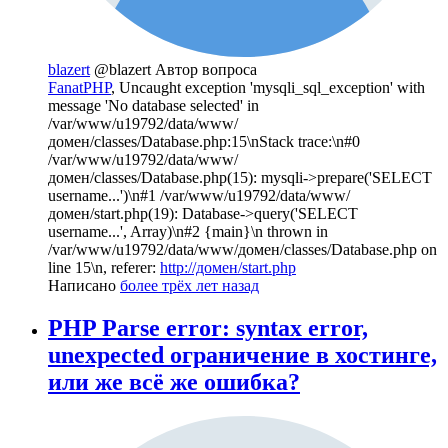
blazert
@blazert
Автор вопроса
FanatPHP
, Uncaught exception 'mysqli_sql_exception' with
message 'No database selected' in
/var/www/u19792/data/www/
домен/classes/Database.
php:15\nStack
trace:\n#0
/var/www/u19792/data/www/
домен/classes/Database.php(15): mysqli->prepare('SELECT
username...')\n#1 /var/www/u19792/data/www/
домен/start.php(19): Database->query('SELECT
username...', Array)\n#2 {main}\n thrown in
/var/www/u19792/data/www/домен/classes/Database.php on
line 15\n, referer:
http://домен/start.php
Написано
более трёх лет назад
PHP Parse error: syntax error,
unexpected ограничение в хостинге,
или же всё же ошибка?