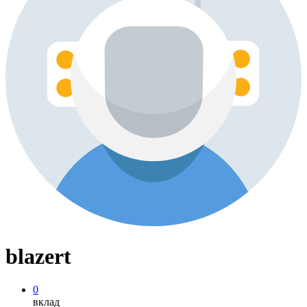
blazert
0
вклад