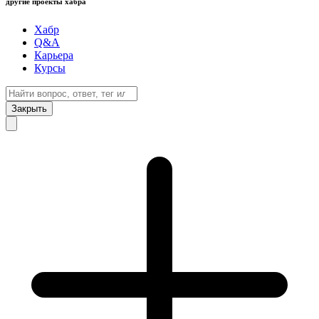
другие проекты хабра
Хабр
Q&A
Карьера
Курсы
Закрыть