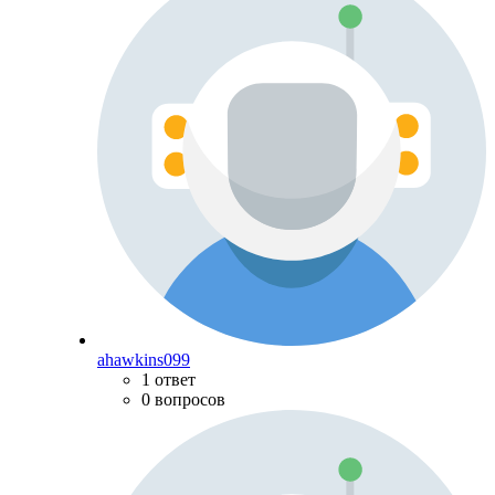
ahawkins099
1 ответ
0 вопросов