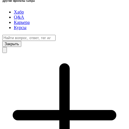
другие проекты хабра
Хабр
Q&A
Карьера
Курсы
Закрыть