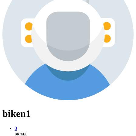
biken1
0
вклад