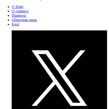
© Habr
О сервисе
Правила
Обратная связь
Блог