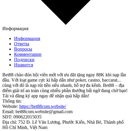
Информация
Информация
Ответы
Вопросы
Комментарии
Подписки
Нравится
Bet88 chào đón hội viên mới với ưu đãi tặng ngay 88K khi nạp lần
đầu. Với loạt game cực kì hấp dẫn như poker, casino, baccarat...
cùng với đó là nạp rút tiền siêu nhanh, hỗ trợ đa kênh. Bet88 – địa
điểm giải trí an toàn cùng nhiều phần thưởng bất ngờ đang chờ bạn!
Tải và đăng ký app ngay để nhận quà hấp dẫn!
Thông tin:
Website:
https://bet88com.website/
Email: bet88com.website@gmail.com
SĐT: 090622015035
Địa chỉ: 752 Đ. Lê Văn Lương, Phước Kiển, Nhà Bè, Thành phố
Hồ Chí Minh, Việt Nam