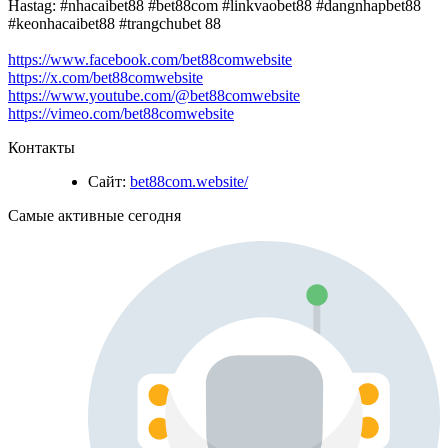
Hastag: #nhacaibet88 #bet88com #linkvaobet88 #dangnhapbet88
#keonhacaibet88 #trangchubet 88
https://www.facebook.com/bet88comwebsite
https://x.com/bet88comwebsite
https://www.youtube.com/@bet88comwebsite
https://vimeo.com/bet88comwebsite
Контакты
Сайт:
bet88com.website/
Самые активные сегодня