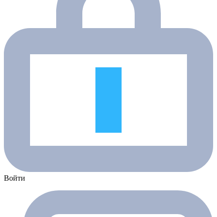
Войти