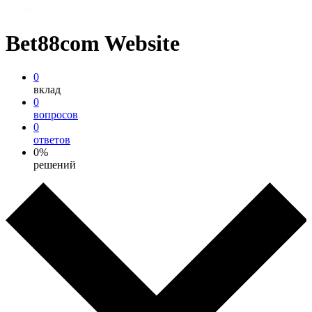
Bet88com Website
0
вклад
0
вопросов
0
ответов
0%
решений