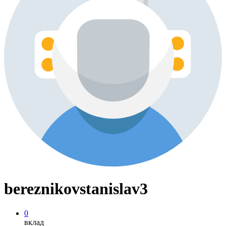
bereznikovstanislav3
0
вклад