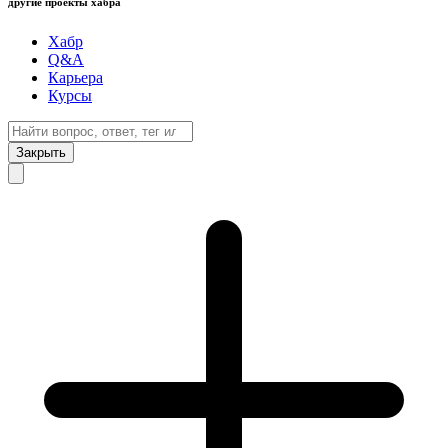
другие проекты хабра
Хабр
Q&A
Карьера
Курсы
Закрыть