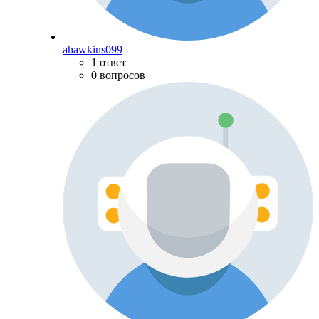
ahawkins099
1 ответ
0 вопросов