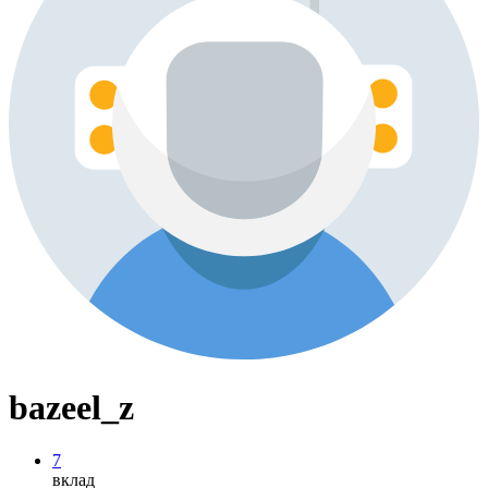
bazeel_z
7
вклад