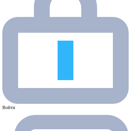
Войти