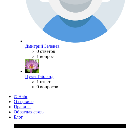
Дмитрий Зеленев
0 ответов
1 вопрос
Пума Тайланд
1 ответ
0 вопросов
© Habr
О сервисе
Правила
Обратная связь
Блог