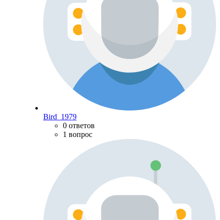
Bird_1979
0 ответов
1 вопрос