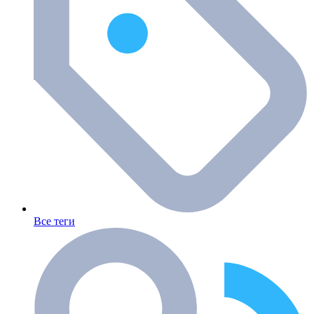
Все теги