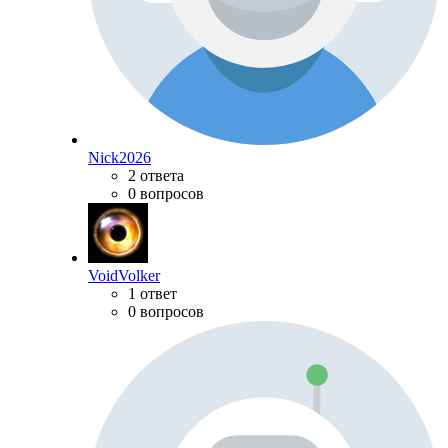
Nick2026
2 ответа
0 вопросов
VoidVolker
1 ответ
0 вопросов