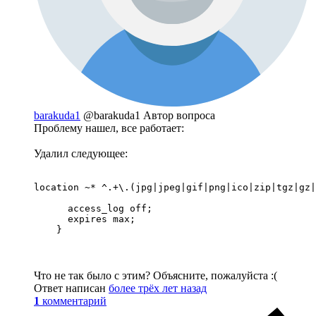
barakuda1
@barakuda1
Автор вопроса
Проблему нашел, все работает:
Удалил следующее:
location ~* ^.+\.(jpg|jpeg|gif|png|ico|zip|tgz|gz|
      access_log off;

      expires max;

    }
Что не так было с этим? Объясните, пожалуйста :(
Ответ написан
более трёх лет назад
1
комментарий