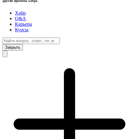
другие проекты хабра
Хабр
Q&A
Карьера
Курсы
Закрыть