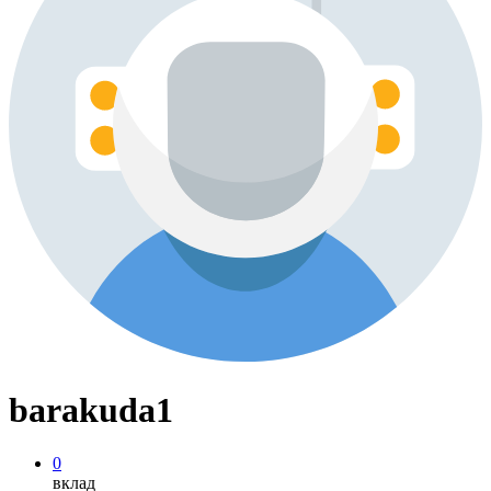
barakuda1
0
вклад