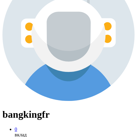
bangkingfr
0
вклад