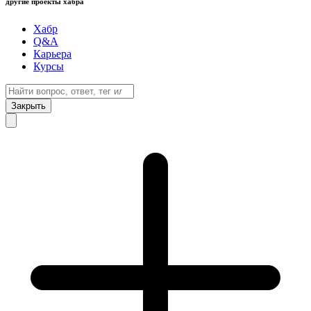
другие проекты хабра
Хабр
Q&A
Карьера
Курсы
Закрыть