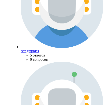
rvregraphics
5 ответов
0 вопросов