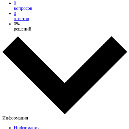
0
вопросов
0
ответов
0%
решений
Информация
Информация