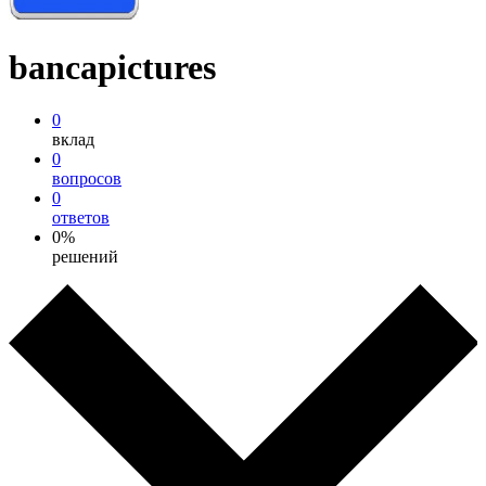
bancapictures
0
вклад
0
вопросов
0
ответов
0%
решений