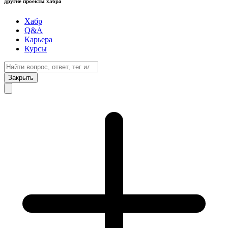
другие проекты хабра
Хабр
Q&A
Карьера
Курсы
Закрыть