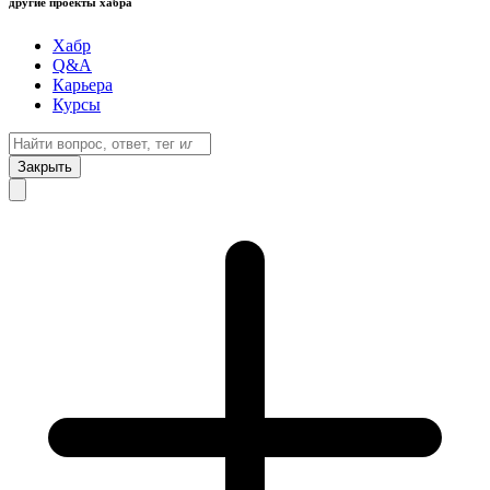
другие проекты хабра
Хабр
Q&A
Карьера
Курсы
Закрыть