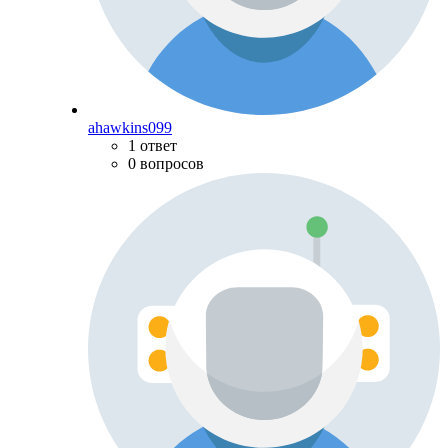
ahawkins099
1 ответ
0 вопросов