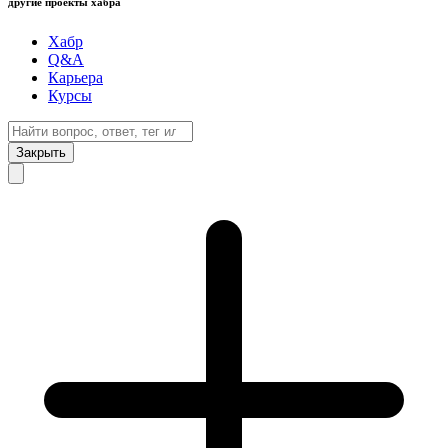
другие проекты хабра
Хабр
Q&A
Карьера
Курсы
Закрыть