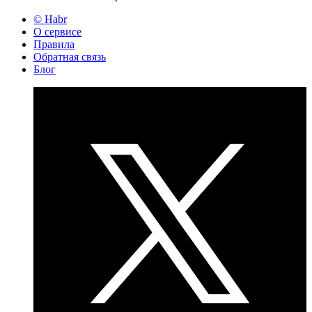
© Habr
О сервисе
Правила
Обратная связь
Блог