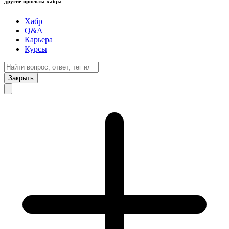
другие проекты хабра
Хабр
Q&A
Карьера
Курсы
Закрыть