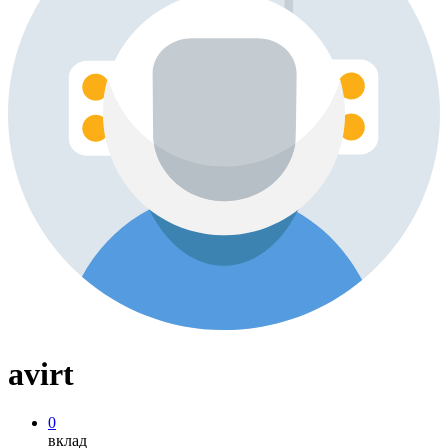
avirt
0
вклад