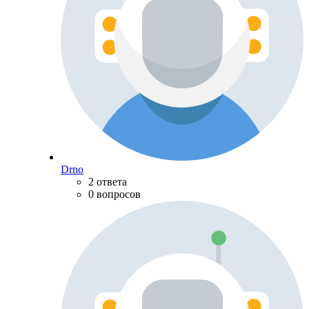
Drno
2 ответа
0 вопросов