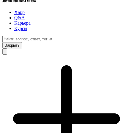
другие проекты хабра
Хабр
Q&A
Карьера
Курсы
Закрыть