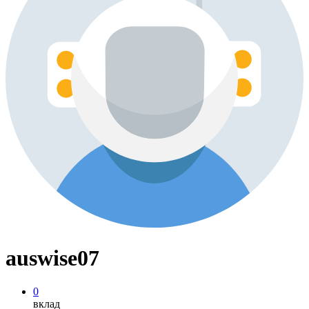
auswise07
0
вклад