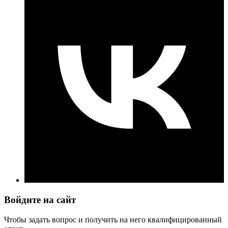
Войдите на сайт
Чтобы задать вопрос и получить на него квалифицированный