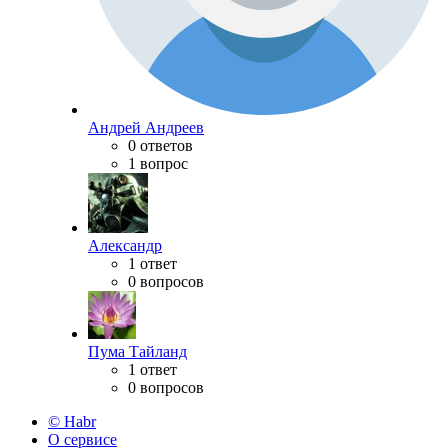
Андрей Андреев
0 ответов
1 вопрос
Александр
1 ответ
0 вопросов
Пума Тайланд
1 ответ
0 вопросов
© Habr
О сервисе