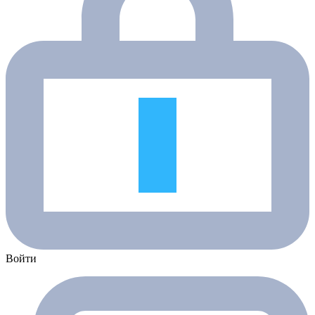
Войти