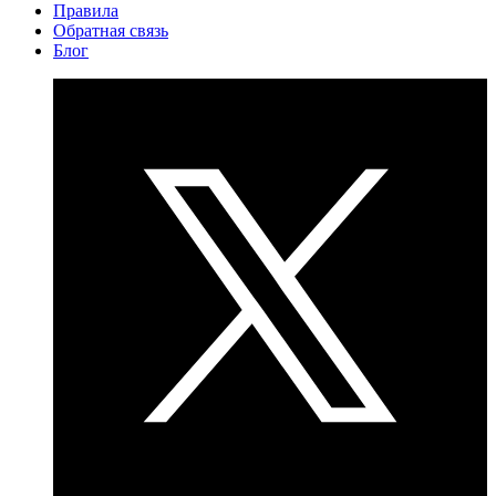
Правила
Обратная связь
Блог