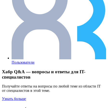
Пользователи
Хабр Q&A — вопросы и ответы для IT-
специалистов
Получайте ответы на вопросы по любой теме из области IT
от специалистов в этой теме.
Узнать больше