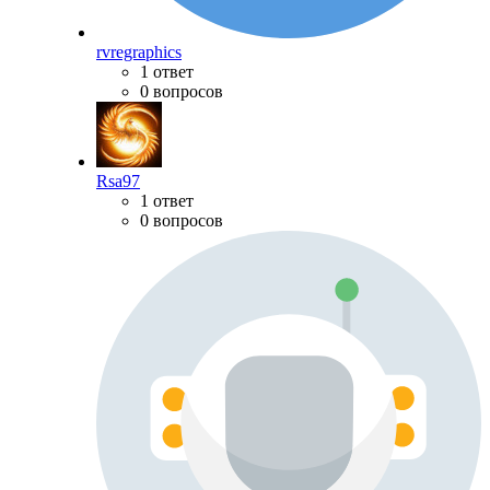
rvregraphics
1 ответ
0 вопросов
Rsa97
1 ответ
0 вопросов