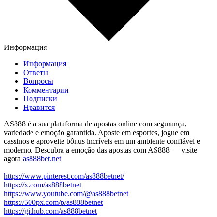
Информация
Информация
Ответы
Вопросы
Комментарии
Подписки
Нравится
AS888 é a sua plataforma de apostas online com segurança,
variedade e emoção garantida. Aposte em esportes, jogue em
cassinos e aproveite bônus incríveis em um ambiente confiável e
moderno. Descubra a emoção das apostas com AS888 — visite
agora
as888bet.net
https://www.pinterest.com/as888betnet/
https://x.com/as888betnet
https://www.youtube.com/@as888betnet
https://500px.com/p/as888betnet
https://github.com/as888betnet