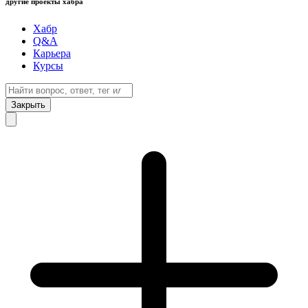
другие проекты хабра
Хабр
Q&A
Карьера
Курсы
Закрыть