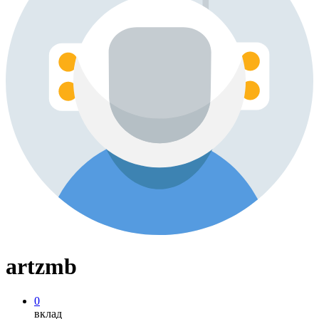
artzmb
0
вклад