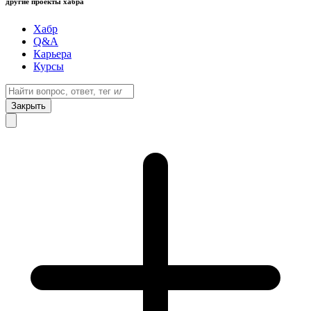
другие проекты хабра
Хабр
Q&A
Карьера
Курсы
Закрыть