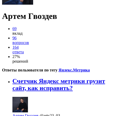
Артем Гвоздев
69
вклад
96
вопросов
164
ответа
27%
решений
Ответы пользователя по тегу
Яндекс.Метрика
Счетчик Яндекс метрики грузит
сайт, как исправить?
Артем Гвоздев
@arty23_03