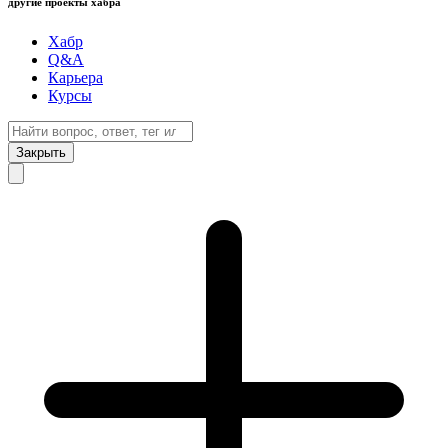
другие проекты хабра
Хабр
Q&A
Карьера
Курсы
Закрыть