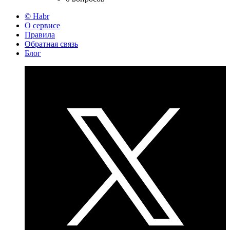
© Habr
О сервисе
Правила
Обратная связь
Блог