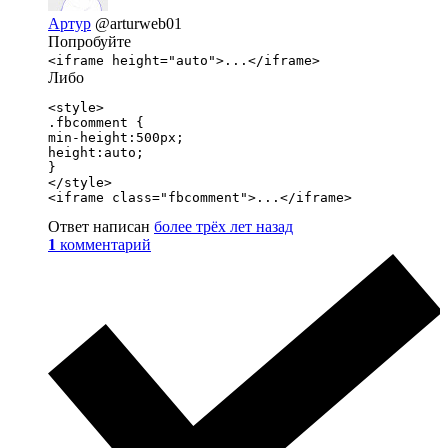
Артур
@arturweb01
Попробуйте
<iframe height="auto">...</iframe>
Либо
<style>

.fbcomment {

min-height:500px;

height:auto;

}

</style>

<iframe class="fbcomment">...</iframe>
Ответ написан
более трёх лет назад
1
комментарий