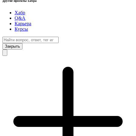
другие проекты хабра
Хабр
Q&A
Карьера
Курсы
Закрыть