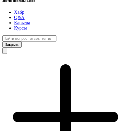
другие проекты хабра
Хабр
Q&A
Карьера
Курсы
Закрыть