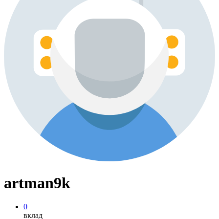
artman9k
0
вклад