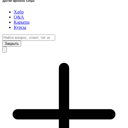
другие проекты хабра
Хабр
Q&A
Карьера
Курсы
Закрыть