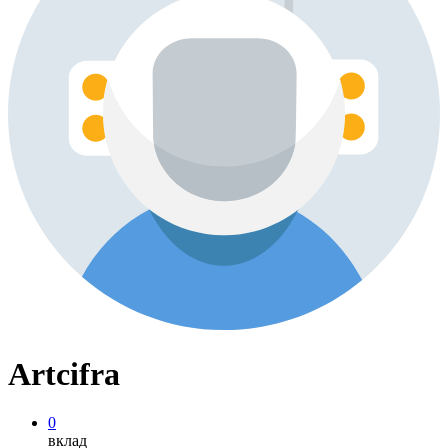
Artcifra
0
вклад