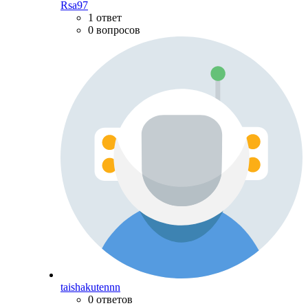
Rsa97
1 ответ
0 вопросов
taishakutennn
0 ответов