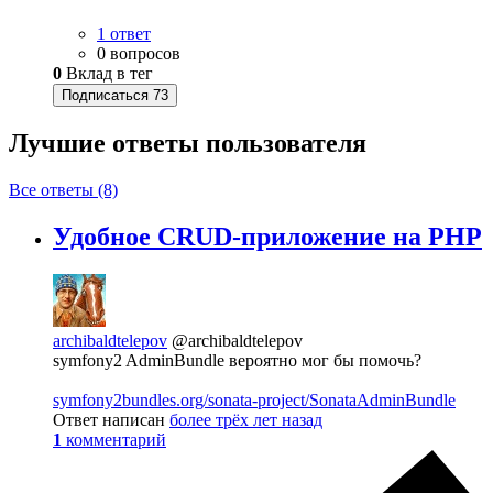
1 ответ
0 вопросов
0
Вклад в тег
Подписаться
73
Лучшие ответы
пользователя
Все ответы (8)
Удобное CRUD-приложение на PHP
archibaldtelepov
@archibaldtelepov
symfony2 AdminBundle вероятно мог бы помочь?
symfony2bundles.org/sonata-project/SonataAdminBundle
Ответ написан
более трёх лет назад
1
комментарий