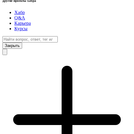
другие проекты хабра
Хабр
Q&A
Карьера
Курсы
Закрыть