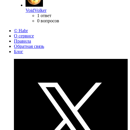
VoidVolker
1 ответ
0 вопросов
© Habr
О сервисе
Правила
Обратная связь
Блог