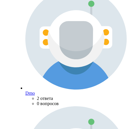
Drno
2 ответа
0 вопросов