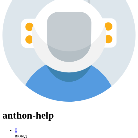
anthon-help
0
вклад