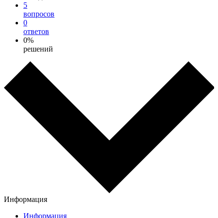
5
вопросов
0
ответов
0%
решений
Информация
Информация