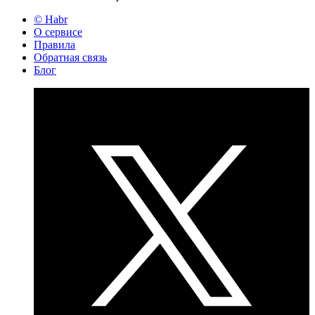
© Habr
О сервисе
Правила
Обратная связь
Блог