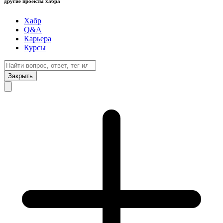
другие проекты хабра
Хабр
Q&A
Карьера
Курсы
Закрыть