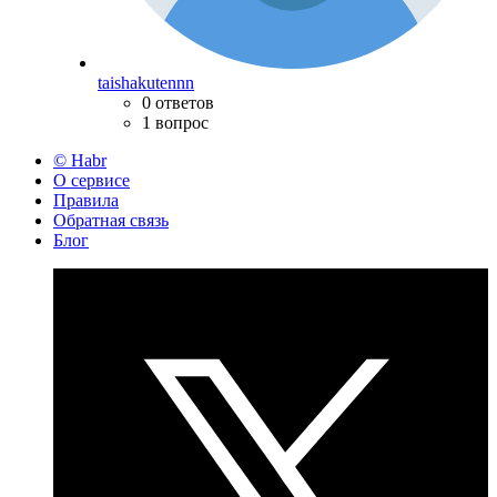
taishakutennn
0 ответов
1 вопрос
© Habr
О сервисе
Правила
Обратная связь
Блог