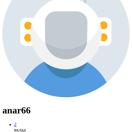
anar66
2
вклад