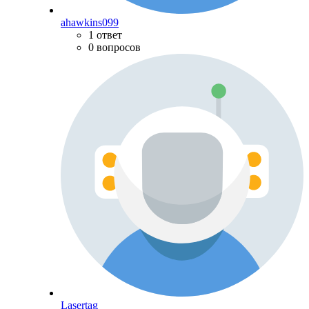
ahawkins099
1 ответ
0 вопросов
Lasertag