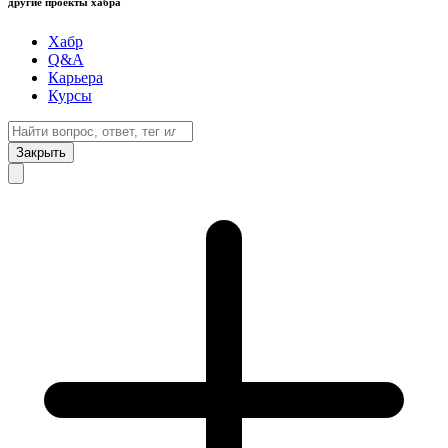
другие проекты хабра
Хабр
Q&A
Карьера
Курсы
Закрыть